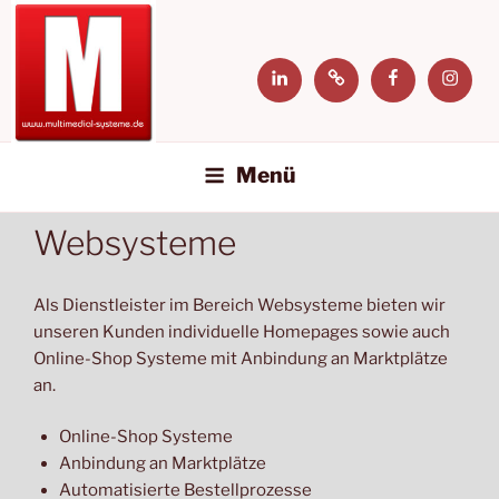
Zum
MULTIMEDIAL-SYSTEME
Inhalt
Wir bieten die Lösungen
springen
LinkedIn
Xing
Facebook
Instag
Menü
Websysteme
Als Dienstleister im Bereich Websysteme bieten wir
unseren Kunden individuelle Homepages sowie auch
Online-Shop Systeme mit Anbindung an Marktplätze
an.
Online-Shop Systeme
Anbindung an Marktplätze
Automatisierte Bestellprozesse