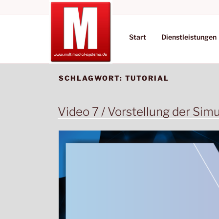
Zum
MULTIMEDIAL-
Inhalt
Wir bieten die Lösungen
springen
Start
Dienstleistungen
SCHLAGWORT:
TUTORIAL
Video 7 / Vorstellung der Sim