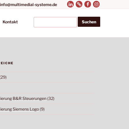
LinkedIn
Xing
Facebook
Instagram
 info@multimedial-systeme.de
Search
Kontakt
REICHE
(29)
erung B&R Steuerungen
(32)
erung Siemens Logo
(9)