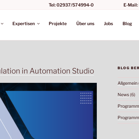
Tel: 02937/574994-0
E-Mail:
SYSTEME
Expertisen
Projekte
Über uns
Jobs
Blog
BLOG BE
ulation in Automation Studio
Allgemein
News
(6)
Programmi
Programmi