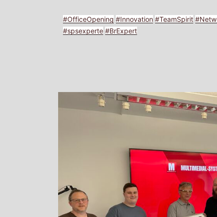
Hashtag
#
OfficeOpening
#
Innovation
#
TeamSpirit
#
Netw
Hashtag
Hashtag
Hashtag
Hashtag
Hashtag
Hashtag
Hashtag
#
spsexperte
#
BrExpert
Hashtag