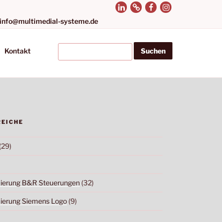
 info@multimedial-systeme.de
Kontakt
REICHE
(29)
erung B&R Steuerungen
(32)
erung Siemens Logo
(9)